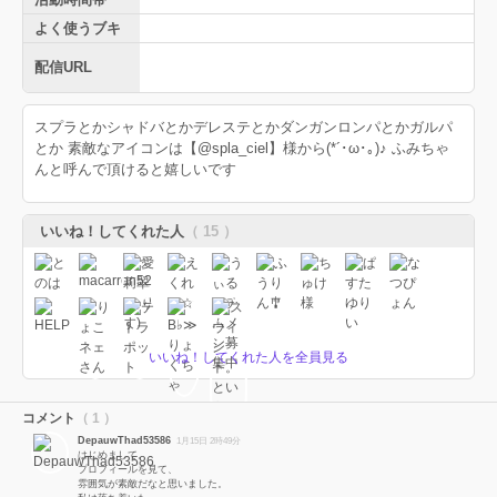
よく使うブキ
配信URL
スプラとかシャドバとかデレステとかダンガンロンパとかガルパ
とか 素敵なアイコンは【@spla_ciel】様から(*´･ω･｡)♪ ふみちゃ
んと呼んで頂けると嬉しいです
いいね！してくれた人
（ 15 ）
いいね！してくれた人を全員見る
コメント
（ 1 ）
DepauwThad53586
1月15日 2時49分
はじめまして。
プロフィールを見て、
雰囲気が素敵だなと思いました。