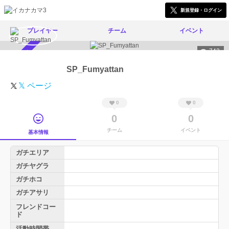
新規登録・ログイン
プレイヤー
チーム
イベント
742
スカウト受付中
SP_Fumyattan
𝕏 ページ
0
0
0
0
チーム
イベント
基本情報
ガチエリア
ガチヤグラ
ガチホコ
ガチアサリ
フレンドコー
ド
活動時間帯