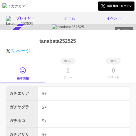
新規登録・ログイン
プレイヤー
チーム
イベント
1330
スカウト受付中
tanabata252525
𝕏 ページ
22
0
1
0
チーム
イベント
基本情報
ガチエリア
S+
ガチヤグラ
S+
ガチホコ
S+
ガチアサリ
S+