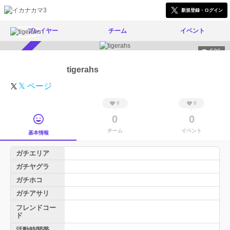
新規登録・ログイン
プレイヤー
チーム
イベント
536
スカウト受付中
tigerahs
𝕏 ページ
0
0
0
0
チーム
イベント
基本情報
ガチエリア
ガチヤグラ
ガチホコ
ガチアサリ
フレンドコー
ド
活動時間帯