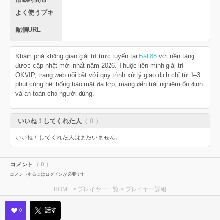
よく使うブキ
配信URL
Khám phá không gian giải trí trực tuyến tại
Ball88
với nền tảng
được cập nhật mới nhất năm 2026. Thuộc liên minh giải trí
OKVIP, trang web nổi bật với quy trình xử lý giao dịch chỉ từ 1–3
phút cùng hệ thống bảo mật đa lớp, mang đến trải nghiệm ổn định
và an toàn cho người dùng.
いいね！してくれた人
（ 0 ）
いいね！してくれた人はまだいません。
コメント
（ 0 ）
コメントするにはログインが必要です
HOME
>
プレイヤー一覧
> プレイヤー詳細
話す
0