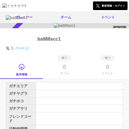
新規登録・ログイン
プレイヤー
チーム
イベント
38
スカウト受付中
ball88scc1
𝕏 ページ
0
0
0
0
チーム
イベント
基本情報
ガチエリア
ガチヤグラ
ガチホコ
ガチアサリ
フレンドコー
ド
活動時間帯