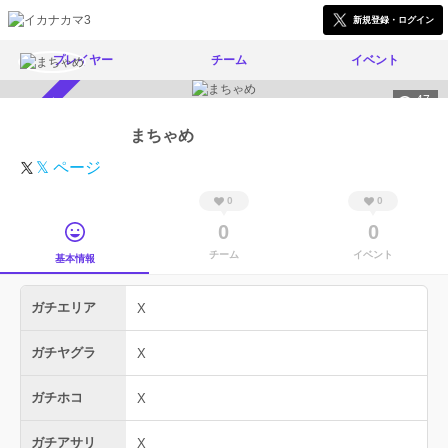
新規登録・ログイン
プレイヤー
チーム
イベント
47
スカウト受付中
まちゃめ
𝕏 ページ
0
0
0
0
チーム
イベント
基本情報
ガチエリア
X
ガチヤグラ
X
ガチホコ
X
ガチアサリ
X