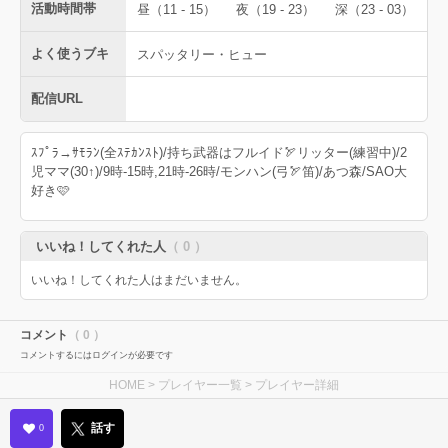
活動時間帯
昼（11 - 15）
夜（19 - 23）
深（23 - 03）
よく使うブキ
スパッタリー・ヒュー
配信URL
ｽﾌﾟﾗ→ｻﾓﾗﾝ(全ｽﾃｶﾝｽﾄ)/持ち武器はフルイド🏹リッター(練習中)/2
児ママ(30↑)/9時-15時,21時-26時/モンハン(弓🏹笛)/あつ森/SAO大
好き🩷
いいね！してくれた人
（ 0 ）
いいね！してくれた人はまだいません。
コメント
（ 0 ）
コメントするにはログインが必要です
HOME
>
プレイヤー一覧
> プレイヤー詳細
話す
0