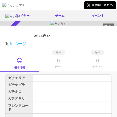
新規登録・ログイン
プレイヤー
チーム
イベント
40
スカウト受付中
みぃみぃ
𝕏 ページ
0
0
0
0
チーム
イベント
基本情報
ガチエリア
ガチヤグラ
ガチホコ
ガチアサリ
フレンドコー
ド