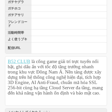
ガチヤグラ
ガチホコ
ガチアサリ
フレンドコー
ド
活動時間帯
よく使うブキ
配信URL
B52 CLUB
là cổng game giải trí trực tuyến nổi
bật, ghi dấu ấn với tốc độ tăng trưởng nhanh
trong khu vực Đông Nam Á. Nền tảng được xây
dựng trên hệ thống công nghệ hiện đại, tích hợp
3D Engine, AI Anti-Fraud, chuẩn mã hóa SSL
256-bit cùng hạ tầng Cloud Server đa tầng, mang
đến khả năng vận hành ổn định và bảo mật cao.