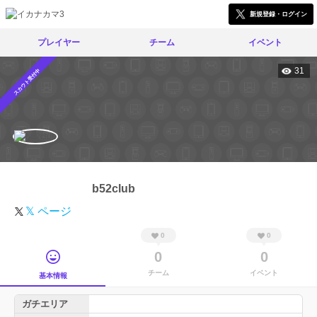
新規登録・ログイン
プレイヤー
チーム
イベント
31
スカウト受付中
b52club
𝕏 ページ
0
0
0
0
チーム
イベント
基本情報
ガチエリア