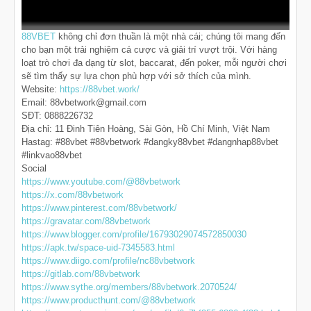
88VBET
không chỉ đơn thuần là một nhà cái; chúng tôi mang đến
cho bạn một trải nghiệm cá cược và giải trí vượt trội. Với hàng
loạt trò chơi đa dạng từ slot, baccarat, đến poker, mỗi người chơi
sẽ tìm thấy sự lựa chọn phù hợp với sở thích của mình.
Website:
https://88vbet.work/
Email: 88vbetwork@gmail.com
SĐT: 0888226732
Địa chỉ: 11 Đinh Tiên Hoàng, Sài Gòn, Hồ Chí Minh, Việt Nam
Hastag: #88vbet #88vbetwork #dangky88vbet #dangnhap88vbet
#linkvao88vbet
Social
https://www.youtube.com/@88vbetwork
https://x.com/88vbetwork
https://www.pinterest.com/88vbetwork/
https://gravatar.com/88vbetwork
https://www.blogger.com/profile/16793029074572850030
https://apk.tw/space-uid-7345583.html
https://www.diigo.com/profile/nc88vbetwork
https://gitlab.com/88vbetwork
https://www.sythe.org/members/88vbetwork.2070524/
https://www.producthunt.com/@88vbetwork