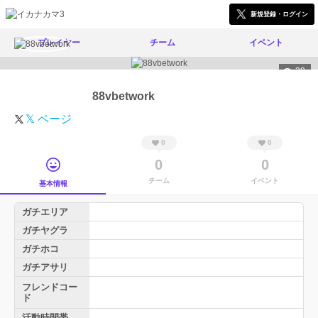
新規登録・ログイン
プレイヤー
チーム
イベント
39
88vbetwork
𝕏 ページ
0
0
0
0
チーム
イベント
基本情報
ガチエリア
ガチヤグラ
ガチホコ
ガチアサリ
フレンドコー
ド
活動時間帯