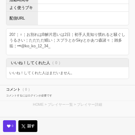
よく使うブキ
配信URL
20⤴︎︎︎￤♀￤お別れはB解片思いは2日￤初手人見知り慣れると騒ぐし
うるさい￤ただただ眠い￤スプラとかSkyとかあつ森諸々￤雑多
垢￤🗝@ko_ko_12_34_
いいね！してくれた人
（ 0 ）
いいね！してくれた人はまだいません。
コメント
（ 0 ）
コメントするにはログインが必要です
HOME
>
プレイヤー一覧
> プレイヤー詳細
話す
0