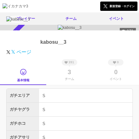
新規登録・ログイン
プレイヤー
チーム
イベント
171
スカウト受付中
kabosu__3
𝕏 ページ
391
0
3
0
チーム
イベント
基本情報
ガチエリア
S
ガチヤグラ
S
ガチホコ
S
ガチアサリ
S