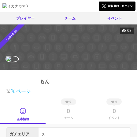
新規登録・ログイン
プレイヤー
チーム
イベント
68
スカウト受付中
もん
𝕏 ページ
0
0
0
0
チーム
イベント
基本情報
ガチエリア
X