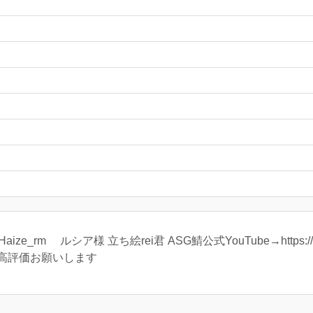
_rm ルシア様 立ち絵rei君 ASG鯖公式YouTube→https://t.c
高評価お願いします