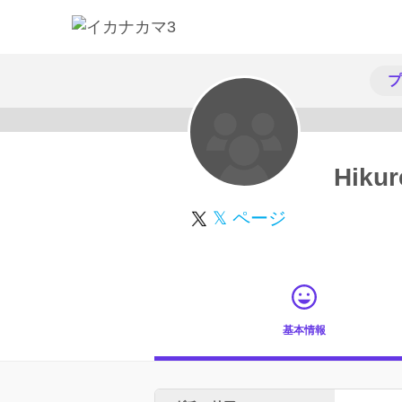
プ
スカウト受付中
Hikur
𝕏 ページ
基本情報