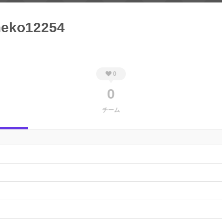
neko12254
0
0
チーム