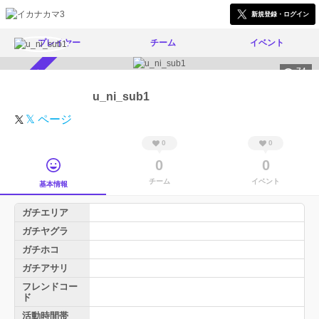
新規登録・ログイン
プレイヤー
チーム
イベント
74
スカウト受付中
u_ni_sub1
𝕏 ページ
0
0
0
0
チーム
イベント
基本情報
ガチエリア
ガチヤグラ
ガチホコ
ガチアサリ
フレンドコー
ド
活動時間帯