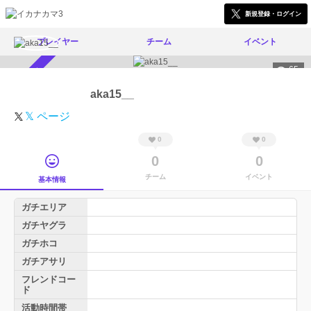
新規登録・ログイン
プレイヤー
チーム
イベント
65
スカウト受付中
aka15__
𝕏 ページ
0
0
0
0
チーム
イベント
基本情報
ガチエリア
ガチヤグラ
ガチホコ
ガチアサリ
フレンドコー
ド
活動時間帯