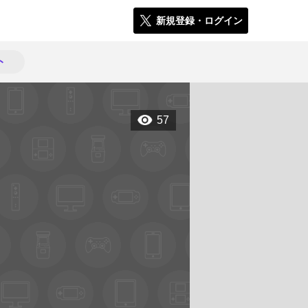
新規登録・ログイン
ト
57