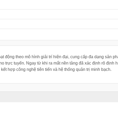
t động theo mô hình giải trí hiện đại, cung cấp đa dạng sản ph
o trực tuyến. Ngay từ khi ra mắt nền tảng đã xác định rõ định hư
kết hợp công nghệ tiên tiến và hệ thống quản trị minh bạch.