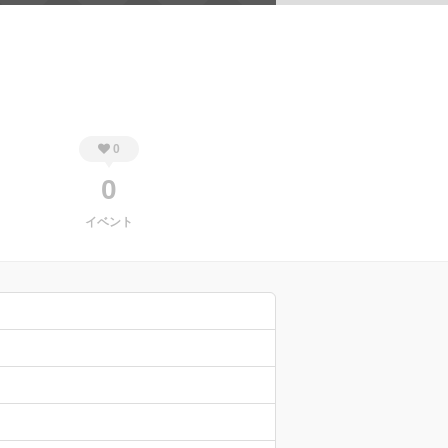
0
0
イベント