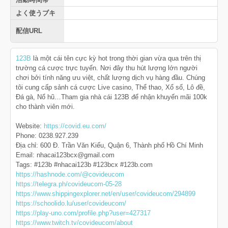
よく使うブキ
配信URL
123B
là một cái tên cực kỳ hot trong thời gian vừa qua trên thị
trường cá cược trực tuyến. Nơi đây thu hút lượng lớn người
chơi bởi tính năng ưu việt, chất lượng dịch vụ hàng đầu. Chúng
tôi cung cấp sảnh cá cược Live casino, Thể thao, Xổ số, Lô đề,
Đá gà, Nổ hũ…Tham gia nhà cái 123B để nhận khuyến mãi 100k
cho thành viên mới.
Website:
https://covid.eu.com/
Phone: 0238.927.239
Địa chỉ: 600 Đ. Trần Văn Kiểu, Quận 6, Thành phố Hồ Chí Minh
Email: nhacai123bcx@gmail.com
Tags: #123b #nhacai123b #123bcx #123b.com
https://hashnode.com/@covideucom
https://telegra.ph/covideucom-05-28
https://www.shippingexplorer.net/en/user/covideucom/294899
https://schoolido.lu/user/covideucom/
https://play-uno.com/profile.php?user=427317
https://www.twitch.tv/covideucom/about