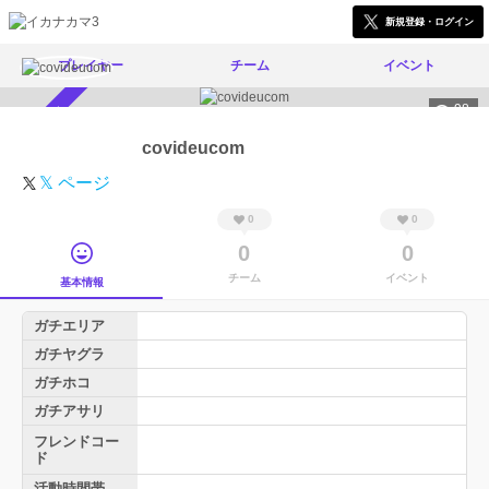
新規登録・ログイン
プレイヤー
チーム
イベント
98
スカウト受付中
covideucom
𝕏 ページ
0
0
0
0
チーム
イベント
基本情報
ガチエリア
ガチヤグラ
ガチホコ
ガチアサリ
フレンドコー
ド
活動時間帯