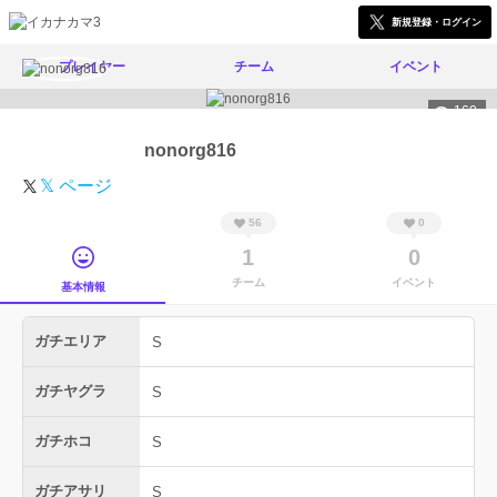
新規登録・ログイン
プレイヤー
チーム
イベント
160
nonorg816
𝕏 ページ
56
0
1
0
チーム
イベント
基本情報
ガチエリア
S
ガチヤグラ
S
ガチホコ
S
ガチアサリ
S