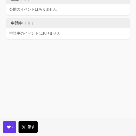
公開のイベントはありません
申請中
（ 0 ）
申請中のイベントはありません
話す
0