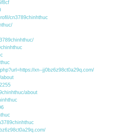
5f8cf
0
rofil/cn3789chinhthuc
hthuc/
n3789chinhthuc/
9chinhthuc
uc
hthuc
php?url=https://xn--jj0bz6z98ct0a29q.com/
/about
12255
89chinhthuc/about
hinhthuc
96
hthuc
cn3789chinhthuc
jj0bz6z98ct0a29q.com/