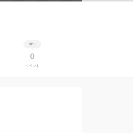
0
0
イベント