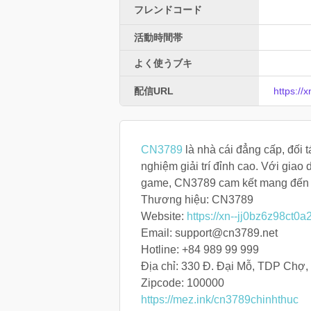
フレンドコード
活動時間帯
よく使うブキ
配信URL
https://
CN3789
là nhà cái đẳng cấp, đối
nghiệm giải trí đỉnh cao. Với giao
game, CN3789 cam kết mang đến kh
Thương hiệu: CN3789
Website:
https://xn--jj0bz6z98ct0
Email: support@cn3789.net
Hotline: +84 989 99 999
Địa chỉ: 330 Đ. Đại Mỗ, TDP Chợ,
Zipcode: 100000
https://mez.ink/cn3789chinhthuc