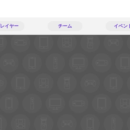
レイヤー
チーム
イベン