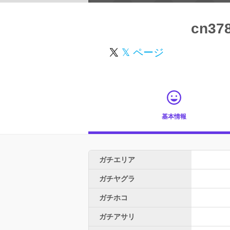
cn37
𝕏 ページ
基本情報
ガチエリア
ガチヤグラ
ガチホコ
ガチアサリ