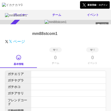
新規登録・ログイン
プレイヤー
チーム
イベント
163
スカウト受付中
mm88stcom1
𝕏 ページ
0
0
0
0
チーム
イベント
基本情報
ガチエリア
ガチヤグラ
ガチホコ
ガチアサリ
フレンドコー
ド
活動時間帯