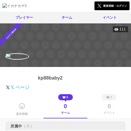
新規登録・ログイン
プレイヤー
チーム
イベント
111
スカウト受付中
kp88baby2
𝕏 ページ
0
0
0
0
チーム
イベント
基本情報
所属中
（ 0 ）