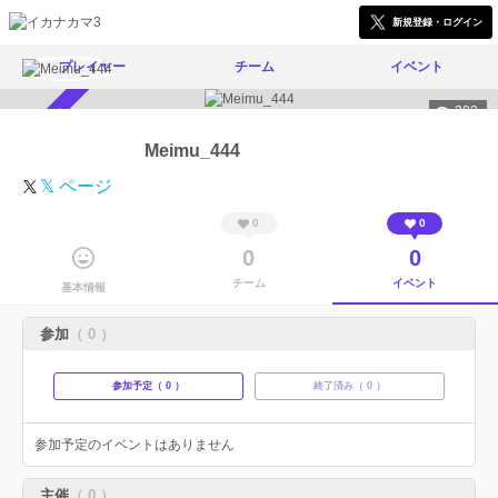
新規登録・ログイン
プレイヤー
チーム
イベント
203
スカウト受付中
Meimu_444
𝕏 ページ
0
0
0
0
チーム
イベント
基本情報
参加
（ 0 ）
参加予定（ 0 ）
終了済み（ 0 ）
参加予定のイベントはありません
主催
（ 0 ）