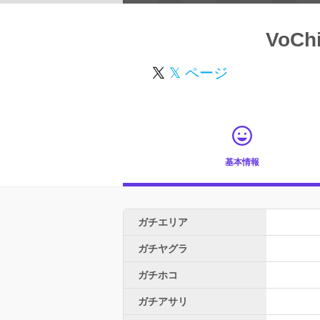
VoCh
𝕏 ページ
基本情報
ガチエリア
ガチヤグラ
ガチホコ
ガチアサリ