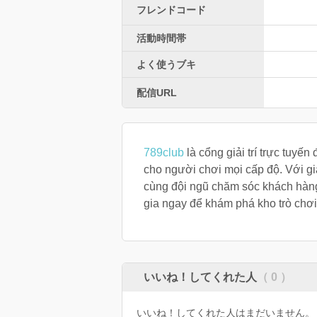
フレンドコード
活動時間帯
よく使うブキ
配信URL
789club
là cổng giải trí trực tuyế
cho người chơi mọi cấp độ. Với gia
cùng đội ngũ chăm sóc khách hàng
gia ngay để khám phá kho trò chơ
いいね！してくれた人
（ 0 ）
いいね！してくれた人はまだいません。