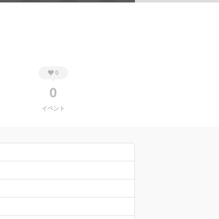
0
0
イベント