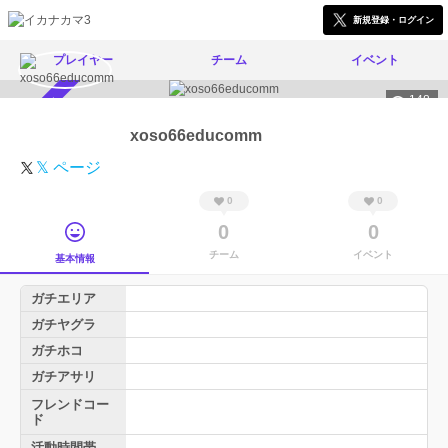
新規登録・ログイン
プレイヤー
チーム
イベント
148
スカウト受付中
xoso66educomm
𝕏 ページ
0
0
0
0
チーム
イベント
基本情報
ガチエリア
ガチヤグラ
ガチホコ
ガチアサリ
フレンドコー
ド
活動時間帯