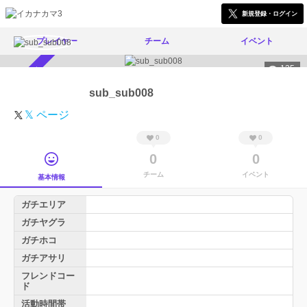
新規登録・ログイン
プレイヤー
チーム
イベント
135
スカウト受付中
sub_sub008
𝕏 ページ
0
0
0
0
チーム
イベント
基本情報
ガチエリア
ガチヤグラ
ガチホコ
ガチアサリ
フレンドコー
ド
活動時間帯