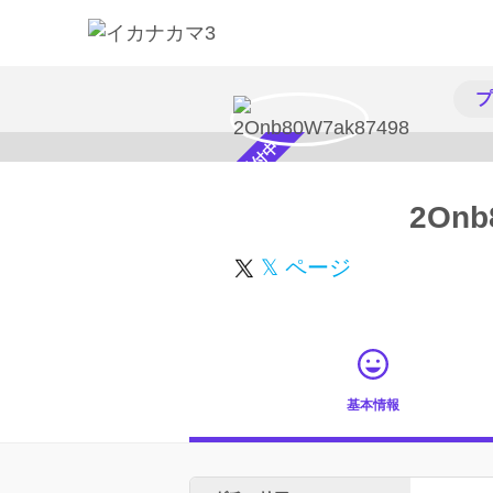
プ
スカウト受付中
2Onb
𝕏 ページ
基本情報