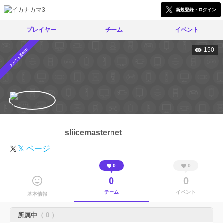
新規登録・ログイン
プレイヤー
チーム
イベント
150
スカウト受付中
sliicemasternet
𝕏 ページ
0
0
0
0
チーム
イベント
基本情報
所属中
（ 0 ）