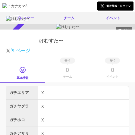
新規登録・ログイン
プレイヤー
チーム
イベント
173
スカウト受付中
けむすた〜
𝕏 ページ
0
0
0
0
チーム
イベント
基本情報
ガチエリア
X
ガチヤグラ
X
ガチホコ
X
ガチアサリ
X