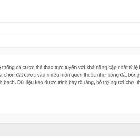
hống cá cược thể thao trực tuyến với khả năng cập nhật tỷ lệ k
ựa chọn đặt cược vào nhiều môn quen thuộc như bóng đá, bóng 
h bạch. Dữ liệu kèo được trình bày rõ ràng, hỗ trợ người chơi 