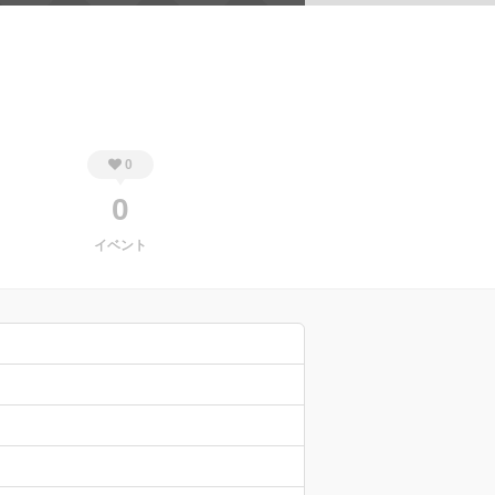
0
0
イベント