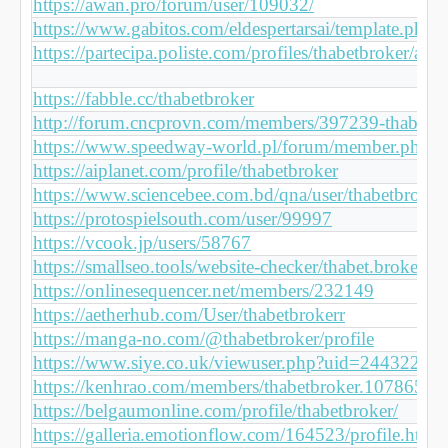
https://awan.pro/forum/user/109032/
https://www.gabitos.com/eldespertarsai/template.p
https://partecipa.poliste.com/profiles/thabetbroker/acti
https://fabble.cc/thabetbroker
http://forum.cncprovn.com/members/397239-thabetbr
https://www.speedway-world.pl/forum/member.php?
https://aiplanet.com/profile/thabetbroker
https://www.sciencebee.com.bd/qna/user/thabetbroker
https://protospielsouth.com/user/99997
https://vcook.jp/users/58767
https://smallseo.tools/website-checker/thabet.broker
https://onlinesequencer.net/members/232149
https://aetherhub.com/User/thabetbrokerr
https://manga-no.com/@thabetbroker/profile
https://www.siye.co.uk/viewuser.php?uid=244322
https://kenhrao.com/members/thabetbroker.107865/#
https://belgaumonline.com/profile/thabetbroker/
https://galleria.emotionflow.com/164523/profile.html