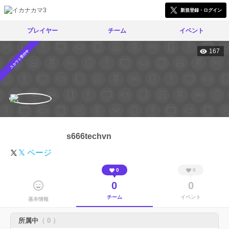
新規登録・ログイン
プレイヤー
チーム
イベント
167
スカウト受付中
s666techvn
𝕏 ページ
0
0
0
0
チーム
イベント
基本情報
所属中
（ 0 ）