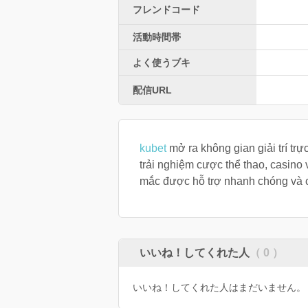
フレンドコード
活動時間帯
よく使うブキ
配信URL
kubet
mở ra không gian giải trí tr
trải nghiệm cược thể thao, casino 
mắc được hỗ trợ nhanh chóng và 
いいね！してくれた人
（ 0 ）
いいね！してくれた人はまだいません。