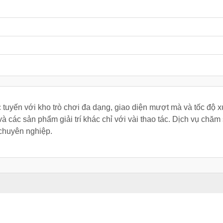
ực tuyến với kho trò chơi đa dạng, giao diện mượt mà và tốc độ 
và các sản phẩm giải trí khác chỉ với vài thao tác. Dịch vụ chă
chuyên nghiệp.