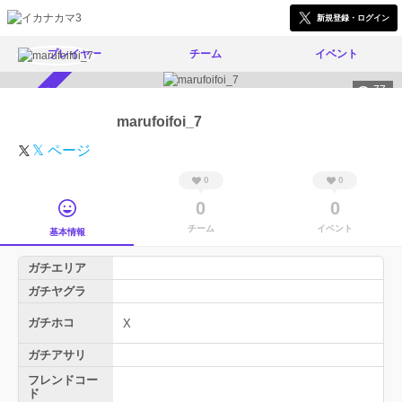
新規登録・ログイン
プレイヤー
チーム
イベント
77
スカウト受付中
marufoifoi_7
𝕏 ページ
0
0
0
0
チーム
イベント
基本情報
ガチエリア
ガチヤグラ
ガチホコ
X
ガチアサリ
フレンドコー
ド