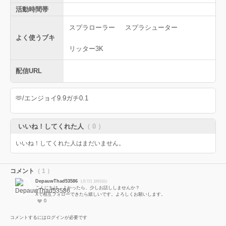
活動時間帯
スプラローラー
スプラシューター
よく使うブキ
リッター3K
配信URL
🫶/エンジョイ9.9ガチ0.1
いいね！してくれた人
（ 0 ）
いいね！してくれた人はまだいません。
コメント
（ 1 ）
DepauwThad53586
1月7日 1時53分
こんにちは。よかったら、少しお話ししませんか？
Xで相互フォローできたら嬉しいです。よろしくお願いします。
0
コメントするにはログインが必要です