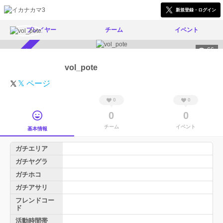
新規登録・ログイン
プレイヤー
チーム
イベント
66
スカウト受付中
vol_pote
𝕏 ページ
0
0
0
0
チーム
イベント
基本情報
ガチエリア
ガチヤグラ
ガチホコ
ガチアサリ
フレンドコー
ド
活動時間帯