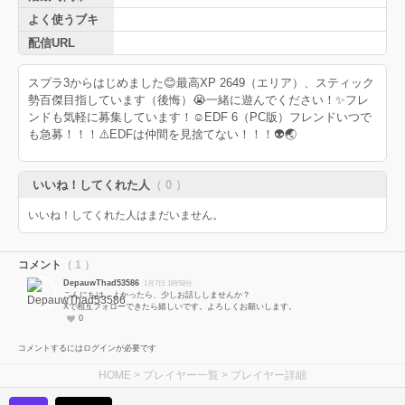
よく使うブキ
配信URL
スプラ3からはじめました😊最高XP 2649（エリア）、スティック
勢百傑目指しています（後悔）😭一緒に遊んでください！✨フレ
ンドも気軽に募集しています！☺️EDF 6（PC版）フレンドいつで
も急募！！！⚠️EDFは仲間を見捨てない！！！👽🌏
いいね！してくれた人
（ 0 ）
いいね！してくれた人はまだいません。
コメント
（ 1 ）
DepauwThad53586
1月7日 1時58分
こんにちは。よかったら、少しお話ししませんか？
Xで相互フォローできたら嬉しいです。よろしくお願いします。
0
コメントするにはログインが必要です
HOME
>
プレイヤー一覧
> プレイヤー詳細