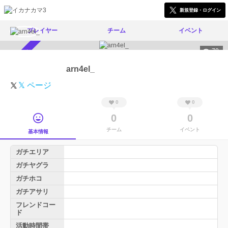
新規登録・ログイン
プレイヤー
チーム
イベント
70
スカウト受付中
arn4el_
𝕏 ページ
0
0
0
0
チーム
イベント
基本情報
ガチエリア
ガチヤグラ
ガチホコ
ガチアサリ
フレンドコー
ド
活動時間帯