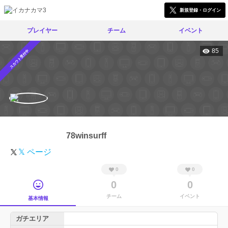
新規登録・ログイン
プレイヤー
チーム
イベント
85
スカウト受付中
78winsurff
𝕏 ページ
0
0
0
0
チーム
イベント
基本情報
ガチエリア