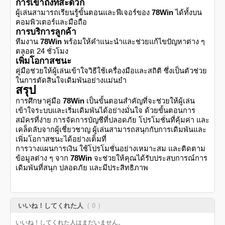
การเข้าถึงที่สะดวก
ผู้เล่นสามารถเรียนรู้ขั้นตอนและฟีเจอร์ของ
78Win
ได้ทั้งบน
คอมพิวเตอร์และมือถือ
การบริการลูกค้า
ทีมงาน
78Win
พร้อมให้คำแนะนำและช่วยแก้ไขปัญหาต่าง ๆ
ตลอด 24 ชั่วโมง
เพิ่มโอกาสชนะ
คู่มือช่วยให้ผู้เล่นเข้าใจวิธีใช้เครื่องมือและสถิติ ซึ่งเป็นตัวช่วย
ในการตัดสินใจเดิมพันอย่างแม่นยำ
สรุป
การศึกษาคู่มือ
78Win
เป็นขั้นตอนสำคัญที่จะช่วยให้ผู้เล่น
เข้าใจระบบและเริ่มเดิมพันได้อย่างมั่นใจ ด้วยขั้นตอนการ
สมัครที่ง่าย การจัดการบัญชีที่ปลอดภัย โปรโมชั่นที่คุ้มค่า และ
เคล็ดลับจากผู้เชี่ยวชาญ ผู้เล่นสามารถสนุกกับการเดิมพันและ
เพิ่มโอกาสชนะได้อย่างเต็มที่
การวางแผนการเงิน ใช้โปรโมชั่นอย่างเหมาะสม และติดตาม
ข้อมูลต่าง ๆ จาก
78Win
จะช่วยให้คุณได้รับประสบการณ์การ
เดิมพันที่สนุก ปลอดภัย และมีประสิทธิภาพ
いいね！してくれた人
（ 0 ）
いいね！してくれた人はまだいません。