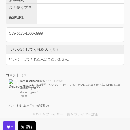
よく使うブキ
配信URL
SW-3825-1383-3999
いいね！してくれた人
（ 0 ）
いいね！してくれた人はまだいません。
コメント
（ 1 ）
DepauwThad53586
1月7日 18時15分
こんにちは、私は星星（シンヅン）です、お知り合いになれますか？私のLINE: ktt56
Gleezy：jp88
discod：jpkai7
0
コメントするにはログインが必要です
HOME
>
プレイヤー一覧
> プレイヤー詳細
話す
0