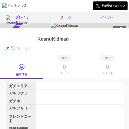
新規登録・ログイン
プレイヤー
チーム
イベント
74
スカウト受付中
KeanuKidman
𝕏 ページ
0
0
0
0
チーム
イベント
基本情報
ガチエリア
ガチヤグラ
ガチホコ
ガチアサリ
フレンドコー
ド
活動時間帯