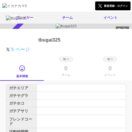
新規登録・ログイン
プレイヤー
チーム
イベント
71
スカウト受付中
tbugai325
𝕏 ページ
0
0
0
0
チーム
イベント
基本情報
ガチエリア
ガチヤグラ
ガチホコ
ガチアサリ
フレンドコー
ド
活動時間帯