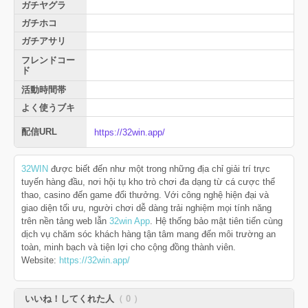
ガチヤグラ
ガチホコ
ガチアサリ
フレンドコー
ド
活動時間帯
よく使うブキ
配信URL
https://32win.app/
32WIN
được biết đến như một trong những địa chỉ giải trí trực
tuyến hàng đầu, nơi hội tụ kho trò chơi đa dạng từ cá cược thể
thao, casino đến game đổi thưởng. Với công nghệ hiện đại và
giao diện tối ưu, người chơi dễ dàng trải nghiệm mọi tính năng
trên nền tảng web lẫn
32win App
. Hệ thống bảo mật tiên tiến cùng
dịch vụ chăm sóc khách hàng tận tâm mang đến môi trường an
toàn, minh bạch và tiện lợi cho cộng đồng thành viên.
Website:
https://32win.app/
いいね！してくれた人
（ 0 ）