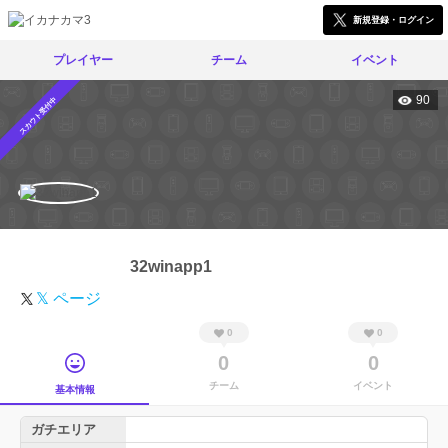
新規登録・ログイン
プレイヤー
チーム
イベント
90
スカウト受付中
32winapp1
𝕏 ページ
0
0
0
0
チーム
イベント
基本情報
ガチエリア