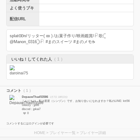
よく使うブキ
配信URL
splatꙬn/リッター( ꙭ ) /お菓子作り/映画鑑賞/𓍯歌𓊆
@Manon_0316𓊇𓍯 #まのスイーツ #まのメモ☕️
いいね！してくれた人
（ 1 ）
コメント
（ 1 ）
DepauwThad53586
1月7日 18時23分
こんにちは、私は星星（シンヅン）です、お知り合いになれますか？私のLINE: ktt56
Gleezy：jp88
discod：jpkai7
0
コメントするにはログインが必要です
HOME
>
プレイヤー一覧
> プレイヤー詳細