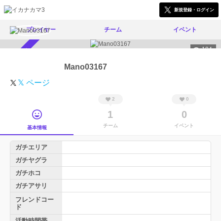
新規登録・ログイン
プレイヤー
チーム
イベント
194
スカウト受付中
Mano03167
𝕏 ページ
2
0
1
0
チーム
イベント
基本情報
ガチエリア
ガチヤグラ
ガチホコ
ガチアサリ
フレンドコー
ド
活動時間帯