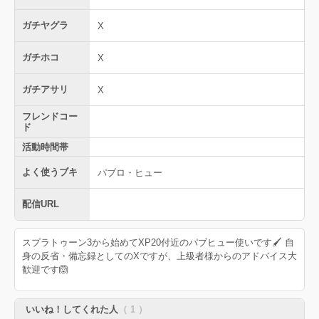
ガチヤグラ
X
ガチホコ
X
ガチアサリ
X
フレンドコー
ド
活動時間帯
よく使うブキ
パブロ・ヒュー
配信URL
スプラトゥーン3から始めてXP20付近のパブヒュー使いです🖌️ 自
身の反省・備忘録としてのXですが、上級者様からのアドバイス大
歓迎です🙆
いいね！してくれた人
（ 1 ）