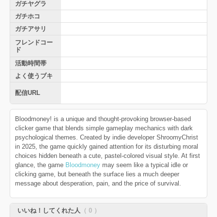
ガチヤグラ
ガチホコ
ガチアサリ
フレンドコー
ド
活動時間帯
よく使うブキ
配信URL
Bloodmoney! is a unique and thought-provoking browser-based
clicker game that blends simple gameplay mechanics with dark
psychological themes. Created by indie developer ShroomyChrist
in 2025, the game quickly gained attention for its disturbing moral
choices hidden beneath a cute, pastel-colored visual style. At first
glance, the game
Bloodmoney
may seem like a typical idle or
clicking game, but beneath the surface lies a much deeper
message about desperation, pain, and the price of survival.
いいね！してくれた人
（ 0 ）