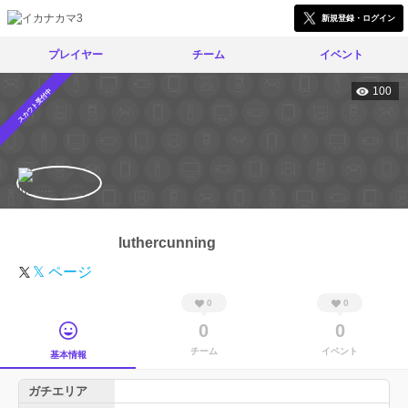
新規登録・ログイン
プレイヤー
チーム
イベント
100
スカウト受付中
luthercunning
𝕏 ページ
0
0
0
0
チーム
イベント
基本情報
ガチエリア