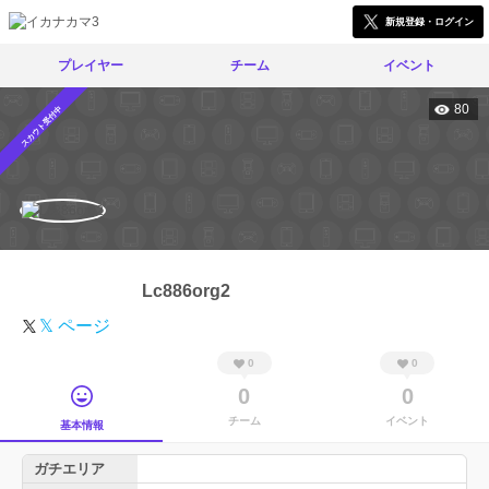
新規登録・ログイン
プレイヤー
チーム
イベント
80
スカウト受付中
Lc886org2
𝕏 ページ
0
0
0
0
チーム
イベント
基本情報
ガチエリア