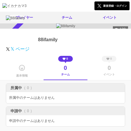
新規登録・ログイン
プレイヤー
チーム
イベント
129
スカウト受付中
88ifamily
𝕏 ページ
0
0
0
0
チーム
イベント
基本情報
所属中
（ 0 ）
所属中のチームはありません
申請中
（ 0 ）
申請中のチームはありません