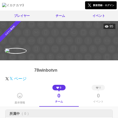
新規登録・ログイン
プレイヤー
チーム
イベント
95
スカウト受付中
78winbotvn
𝕏 ページ
0
0
0
0
チーム
イベント
基本情報
所属中
（ 0 ）