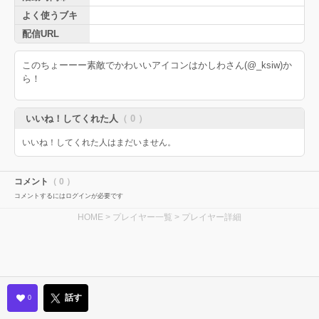
よく使うブキ
配信URL
このちょーーー素敵でかわいいアイコンはかしわさん(@_ksiw)か
ら！
いいね！してくれた人
（ 0 ）
いいね！してくれた人はまだいません。
コメント
（ 0 ）
コメントするにはログインが必要です
HOME
>
プレイヤー一覧
> プレイヤー詳細
話す
0