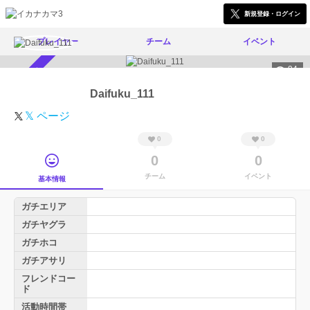
新規登録・ログイン
プレイヤー
チーム
イベント
94
スカウト受付中
Daifuku_111
𝕏 ページ
0
0
0
0
チーム
イベント
基本情報
ガチエリア
ガチヤグラ
ガチホコ
ガチアサリ
フレンドコー
ド
活動時間帯