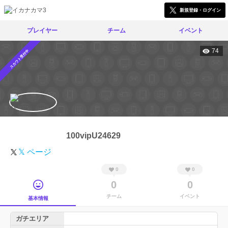
新規登録・ログイン
プレイヤー
チーム
イベント
74
スカウト受付中
100vipU24629
𝕏 ページ
0
0
0
0
チーム
イベント
基本情報
ガチエリア