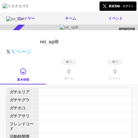
新規登録・ログイン
プレイヤー
チーム
イベント
109
スカウト受付中
rei_spl8
𝕏 ページ
0
0
0
0
チーム
イベント
基本情報
ガチエリア
ガチヤグラ
ガチホコ
ガチアサリ
フレンドコー
ド
活動時間帯