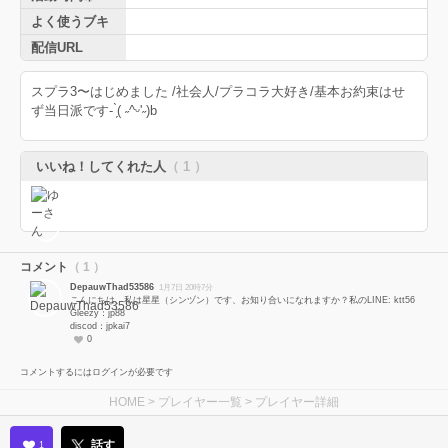
よく使うブキ
配信URL
スプラ3〜はじめました /社会人/プラコラ大好き/基本お約束はせ
ず当日派です- ̗̀( ˶^ᵕ'˶)b
いいね！してくれた人
（ 1 ）
コメント
（ 1 ）
DepauwThad53586
1月7日 20時7分
こんにちは、私は星星（シンヅン）です、お知り合いになれますか？私のLINE: ktt56
Gleezy：jp88
discod：jpkai7
0
コメントするにはログインが必要です
HOME
>
プレイヤー一覧
> プレイヤー詳細
話す
1